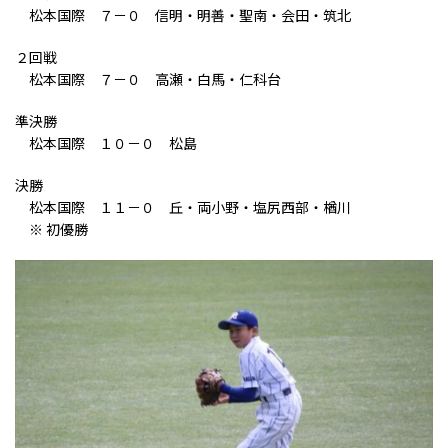
松本国際 ７－０ 信明・明善・聖南・会田・筑北
２回戦
松本国際 ７－０ 高瀬・白馬・仁科台
準決勝
松本国際 １０－０ 松島
決勝
松本国際 １１－０ 丘・両小野・塩尻西部・楢川
※ 初優勝