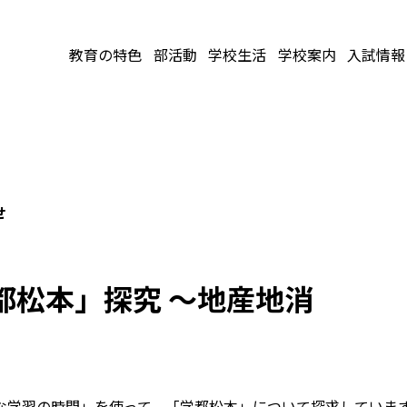
教育の特色
部活動
学校生活
学校案内
入試情報
せ
都松本」探究 ～地産地消
な学習の時間」を使って、「学都松本」について探求していま