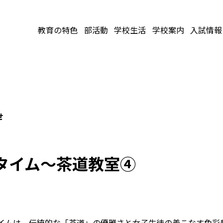
教育の特色
部活動
学校生活
学校案内
入試情報
せ
国タイム～茶道教室④
タイムは、伝統的な「茶道」の優雅さと女子生徒の着こなす色彩