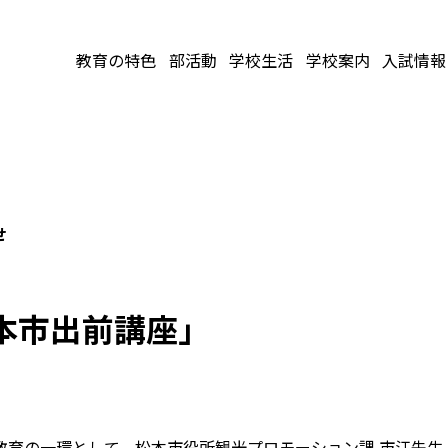
教育の特色
部活動
学校生活
学校案内
入試情報
せ
本市出前講座」
教育の一環として、松本市役所観光プロモーション課 市江先生