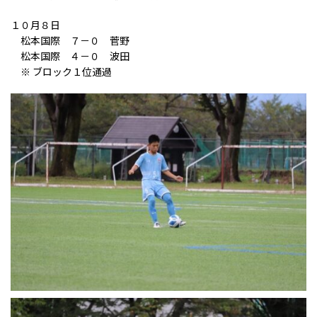
１０月８日
松本国際 ７－０ 菅野
松本国際 ４－０ 波田
※ ブロック１位通過