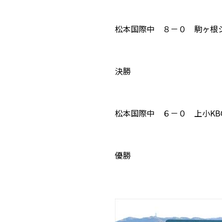
松本国際中 ８－０ 駒ヶ根
決勝
松本国際中 ６－０ 上小KB
優勝