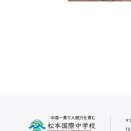
中高一貫で人間力を育む
〒3
TE